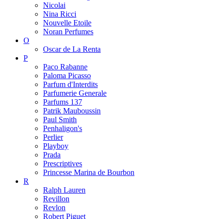
Nicolai
Nina Ricci
Nouvelle Etoile
Noran Perfumes
O
Oscar de La Renta
P
Paco Rabanne
Paloma Picasso
Parfum d'Interdits
Parfumerie Generale
Parfums 137
Patrik Mauboussin
Paul Smith
Penhaligon's
Perlier
Playboy
Prada
Prescriptives
Princesse Marina de Bourbon
R
Ralph Lauren
Revillon
Revlon
Robert Piguet