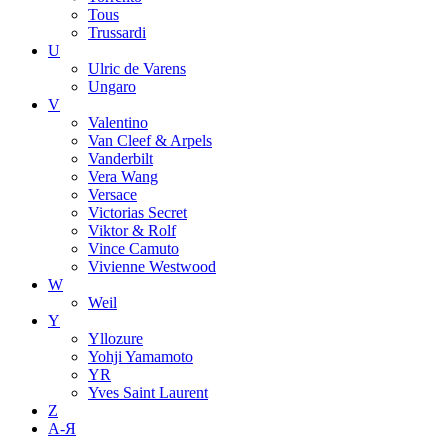
Tous
Trussardi
U
Ulric de Varens
Ungaro
V
Valentino
Van Cleef & Arpels
Vanderbilt
Vera Wang
Versace
Victorias Secret
Viktor & Rolf
Vince Camuto
Vivienne Westwood
W
Weil
Y
Yllozure
Yohji Yamamoto
YR
Yves Saint Laurent
Z
А-Я