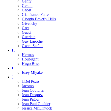
Genty
Gerani
Ghost
Gianfranco Ferre
Giorgio Beverly Hills
Givenchy
Gres
Gucci
Guerlain
Guy Laroche
Gwen Stefani
H
Hermes
Houbigant
Hugo Boss
I
Issey Miyake
J
J.Del Pozo
Jacomo
Jean Couturier
Jean Desprez
Jean Patou
Jean Paul Gaultier
Jessica McClintock