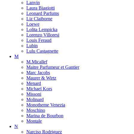
Lanvin
Laura Biagiotti
Leonard Parfums
Liz Claiborne
Loewe
Lolita Lempicka
Lorenzo Villoresi
Louis Feraud
Lubin
Lulu Castagnette
M
M.Micallef
Maitre Parfumeur et Gantier
Marc Jacobs
Maurer & Wirtz
Menard
Michael Kors
Missoni
Molinard
Monotheme Venezia
Moschino
Marina de Bourbon
Montale
N
Narciso Rodriguez