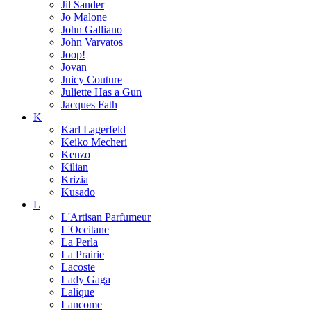
Jil Sander
Jo Malone
John Galliano
John Varvatos
Joop!
Jovan
Juicy Couture
Juliette Has a Gun
Jacques Fath
K
Karl Lagerfeld
Keiko Mecheri
Kenzo
Kilian
Krizia
Kusado
L
L'Artisan Parfumeur
L'Occitane
La Perla
La Prairie
Lacoste
Lady Gaga
Lalique
Lancome