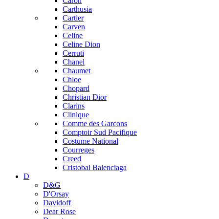
Caron
Carthusia
Cartier
Carven
Celine
Celine Dion
Cerruti
Chanel
Chaumet
Chloe
Chopard
Christian Dior
Clarins
Clinique
Comme des Garcons
Comptoir Sud Pacifique
Costume National
Courreges
Creed
Cristobal Balenciaga
D
D&G
D'Orsay
Davidoff
Dear Rose