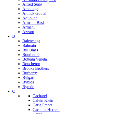
Alfred Sung
Amouage
Annick Goutal
Aquolina
Armand Basi
Armani
Azzaro
B
Balenciaga
Balmain
Bill Blass
Bond no.9
Bottega Veneta
Boucheron
Brooks Brothers
Burberry
Bvlgari
Byblos
Byredo
C
Cacharel
Calvin Klein
Carla Fracci
Carolina Herrera