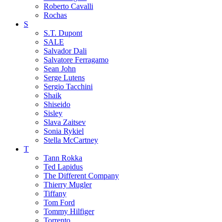
Roberto Cavalli
Rochas
S
S.T. Dupont
SALE
Salvador Dali
Salvatore Ferragamo
Sean John
Serge Lutens
Sergio Tacchini
Shaik
Shiseido
Sisley
Slava Zaitsev
Sonia Rykiel
Stella McCartney
T
Tann Rokka
Ted Lapidus
The Different Company
Thierry Mugler
Tiffany
Tom Ford
Tommy Hilfiger
Torrento