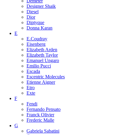
Demeter
Designer Shaik
Diesel
Dior
Diptyque
Donna Karan
E
E.Coudray
Eisenberg
Elizabeth Arden
Elizabeth Taylor
Emanuel Ungaro
Emilio Pucci
Escada
Escentric Molecules
Etienne Aigner
Etro
Exte
F
Fendi
Fernando Pensato
Franck Olivier
Frederic Malle
G
Gabriela Sabatini