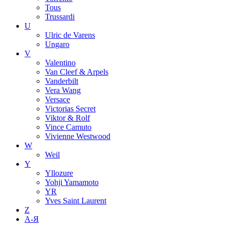
Tous
Trussardi
U
Ulric de Varens
Ungaro
V
Valentino
Van Cleef & Arpels
Vanderbilt
Vera Wang
Versace
Victorias Secret
Viktor & Rolf
Vince Camuto
Vivienne Westwood
W
Weil
Y
Yllozure
Yohji Yamamoto
YR
Yves Saint Laurent
Z
А-Я