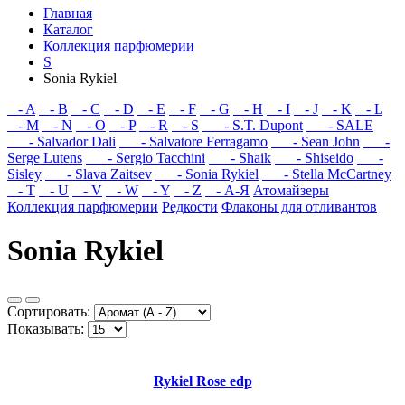
Главная
Каталог
Коллекция парфюмерии
S
Sonia Rykiel
- A
- B
- C
- D
- E
- F
- G
- H
- I
- J
- K
- L
- M
- N
- O
- P
- R
- S
- S.T. Dupont
- SALE
- Salvador Dali
- Salvatore Ferragamo
- Sean John
-
Serge Lutens
- Sergio Tacchini
- Shaik
- Shiseido
-
Sisley
- Slava Zaitsev
- Sonia Rykiel
- Stella McCartney
- T
- U
- V
- W
- Y
- Z
- А-Я
Атомайзеры
Коллекция парфюмерии
Редкости
Флаконы для отливантов
Sonia Rykiel
Сортировать:
Показывать:
Rykiel Rose edp