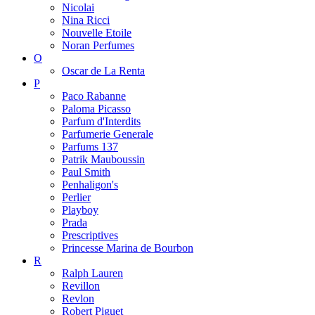
Nicolai
Nina Ricci
Nouvelle Etoile
Noran Perfumes
O
Oscar de La Renta
P
Paco Rabanne
Paloma Picasso
Parfum d'Interdits
Parfumerie Generale
Parfums 137
Patrik Mauboussin
Paul Smith
Penhaligon's
Perlier
Playboy
Prada
Prescriptives
Princesse Marina de Bourbon
R
Ralph Lauren
Revillon
Revlon
Robert Piguet