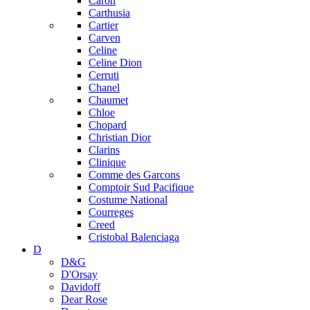
Caron
Carthusia
Cartier
Carven
Celine
Celine Dion
Cerruti
Chanel
Chaumet
Chloe
Chopard
Christian Dior
Clarins
Clinique
Comme des Garcons
Comptoir Sud Pacifique
Costume National
Courreges
Creed
Cristobal Balenciaga
D
D&G
D'Orsay
Davidoff
Dear Rose