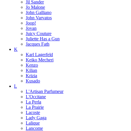
Jil Sander
Jo Malone
John Galliano
John Varvatos
Joop!
Jovan
Juicy Couture
Juliette Has a Gun
Jacques Fath
K
Karl Lagerfeld
Keiko Mecheri
Kenzo
Kilian
Krizia
Kusado
L
L'Artisan Parfumeur
L'Occitane
La Perla
La Prairie
Lacoste
Lady Gaga
Lalique
Lancome