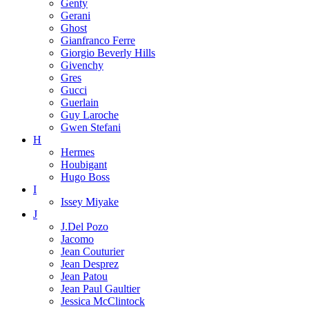
Genty
Gerani
Ghost
Gianfranco Ferre
Giorgio Beverly Hills
Givenchy
Gres
Gucci
Guerlain
Guy Laroche
Gwen Stefani
H
Hermes
Houbigant
Hugo Boss
I
Issey Miyake
J
J.Del Pozo
Jacomo
Jean Couturier
Jean Desprez
Jean Patou
Jean Paul Gaultier
Jessica McClintock