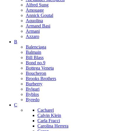
Alfred Sung
Amouage
Annick Goutal
Aquolina
Armand Basi
Armani
Azzaro
B
Balenciaga
Balmain
Bill Blass
Bond no.9
Bottega Veneta
Boucheron
Brooks Brothers
Burberry
Bvlgari
Byblos
Byredo
C
Cacharel
Calvin Klein
Carla Fracci
Carolina Herrera