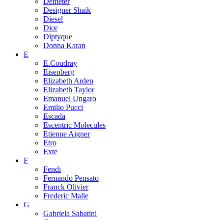
Demeter
Designer Shaik
Diesel
Dior
Diptyque
Donna Karan
E
E.Coudray
Eisenberg
Elizabeth Arden
Elizabeth Taylor
Emanuel Ungaro
Emilio Pucci
Escada
Escentric Molecules
Etienne Aigner
Etro
Exte
F
Fendi
Fernando Pensato
Franck Olivier
Frederic Malle
G
Gabriela Sabatini