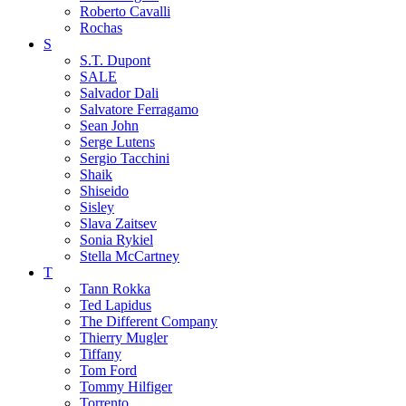
Roberto Cavalli
Rochas
S
S.T. Dupont
SALE
Salvador Dali
Salvatore Ferragamo
Sean John
Serge Lutens
Sergio Tacchini
Shaik
Shiseido
Sisley
Slava Zaitsev
Sonia Rykiel
Stella McCartney
T
Tann Rokka
Ted Lapidus
The Different Company
Thierry Mugler
Tiffany
Tom Ford
Tommy Hilfiger
Torrento