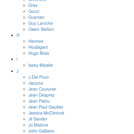
Gres
Gucci
Guerlain
Guy Laroche
Gwen Stefani
H
Hermes
Houbigant
Hugo Boss
I
Issey Miyake
J
J.Del Pozo
Jacomo
Jean Couturier
Jean Desprez
Jean Patou
Jean Paul Gaultier
Jessica McClintock
Jil Sander
Jo Malone
John Galliano