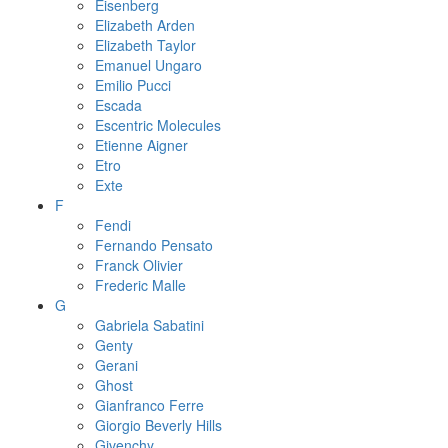
Eisenberg
Elizabeth Arden
Elizabeth Taylor
Emanuel Ungaro
Emilio Pucci
Escada
Escentric Molecules
Etienne Aigner
Etro
Exte
F
Fendi
Fernando Pensato
Franck Olivier
Frederic Malle
G
Gabriela Sabatini
Genty
Gerani
Ghost
Gianfranco Ferre
Giorgio Beverly Hills
Givenchy