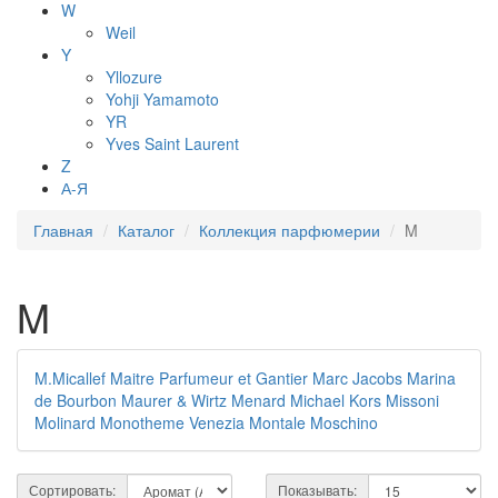
W
Weil
Y
Yllozure
Yohji Yamamoto
YR
Yves Saint Laurent
Z
А-Я
Главная
Каталог
Коллекция парфюмерии
M
M
M.Micallef
Maitre Parfumeur et Gantier
Marc Jacobs
Marina
de Bourbon
Maurer & Wirtz
Menard
Michael Kors
Missoni
Molinard
Monotheme Venezia
Montale
Moschino
Сортировать:
Показывать: