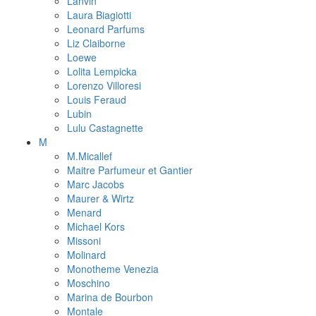
Lanvin
Laura Biagiotti
Leonard Parfums
Liz Claiborne
Loewe
Lolita Lempicka
Lorenzo Villoresi
Louis Feraud
Lubin
Lulu Castagnette
M
M.Micallef
Maitre Parfumeur et Gantier
Marc Jacobs
Maurer & Wirtz
Menard
Michael Kors
Missoni
Molinard
Monotheme Venezia
Moschino
Marina de Bourbon
Montale