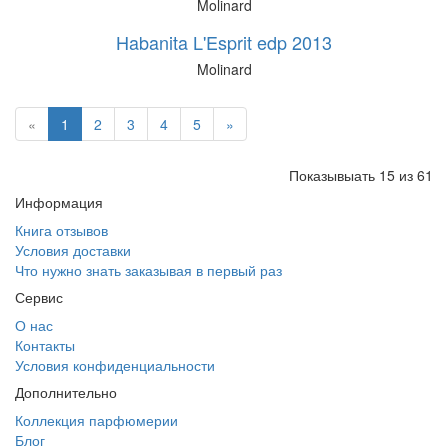
Molinard
Habanita L'Esprit edp 2013
Molinard
«
1
2
3
4
5
»
Показывыать 15 из 61
Информация
Книга отзывов
Условия доставки
Что нужно знать заказывая в первый раз
Сервис
О нас
Контакты
Условия конфиденциальности
Дополнительно
Коллекция парфюмерии
Блог