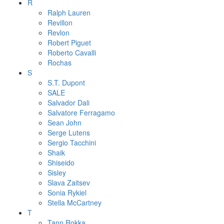
R
Ralph Lauren
Revillon
Revlon
Robert Piguet
Roberto Cavalli
Rochas
S
S.T. Dupont
SALE
Salvador Dali
Salvatore Ferragamo
Sean John
Serge Lutens
Sergio Tacchini
Shaik
Shiseido
Sisley
Slava Zaitsev
Sonia Rykiel
Stella McCartney
T
Tann Rokka