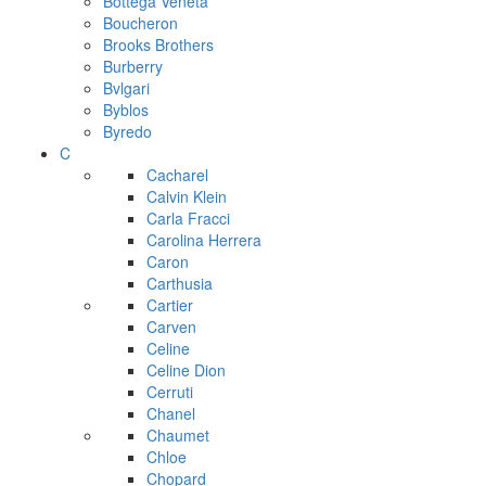
Bottega Veneta
Boucheron
Brooks Brothers
Burberry
Bvlgari
Byblos
Byredo
C
Cacharel
Calvin Klein
Carla Fracci
Carolina Herrera
Caron
Carthusia
Cartier
Carven
Celine
Celine Dion
Cerruti
Chanel
Chaumet
Chloe
Chopard