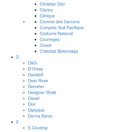
Christian Dior
Clarins
Clinique
Comme des Garcons
Comptoir Sud Pacifique
Costume National
Courreges
Creed
Cristobal Balenciaga
D
D&G
D'Orsay
Davidoff
Dear Rose
Demeter
Designer Shaik
Diesel
Dior
Diptyque
Donna Karan
E
E.Coudray