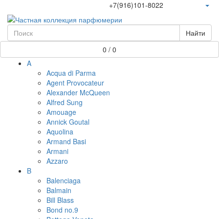
+7(916)101-8022
Найти
0 / 0
A
Acqua di Parma
Agent Provocateur
Alexander McQueen
Alfred Sung
Amouage
Annick Goutal
Aquolina
Armand Basi
Armani
Azzaro
B
Balenciaga
Balmain
Bill Blass
Bond no.9