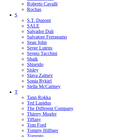
Roberto Cavalli
Rochas
S
S.T. Dupont
SALE
Salvador Dali
Salvatore Ferragamo
Sean John
Serge Lutens
Sergio Tacchini
Shaik
Shiseido
Sisley
Slava Zaitsev
Sonia Rykiel
Stella McCartney
T
Tann Rokka
Ted Lapidus
The Different Company
Thierry Mugler
Tiffany
Tom Ford
Tommy Hilfiger
Torrento