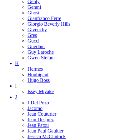
Genty
Gerani
Ghost
Gianfranco Ferre
Giorgio Beverly Hills
Givenchy
Gres
Gucci
Guerlain
Guy Laroche
Gwen Stefani
H
Hermes
Houbigant
Hugo Boss
I
Issey Miyake
J
J.Del Pozo
Jacomo
Jean Couturier
Jean Desprez
Jean Patou
Jean Paul Gaultier
Jessica McClintock