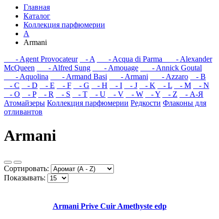
Главная
Каталог
Коллекция парфюмерии
A
Armani
- Agent Provocateur
- A
- Acqua di Parma
- Alexander
McQueen
- Alfred Sung
- Amouage
- Annick Goutal
- Aquolina
- Armand Basi
- Armani
- Azzaro
- B
- C
- D
- E
- F
- G
- H
- I
- J
- K
- L
- M
- N
- O
- P
- R
- S
- T
- U
- V
- W
- Y
- Z
- А-Я
Атомайзеры
Коллекция парфюмерии
Редкости
Флаконы для
отливантов
Armani
Сортировать:
Показывать:
Armani Prive Cuir Amethyste edp