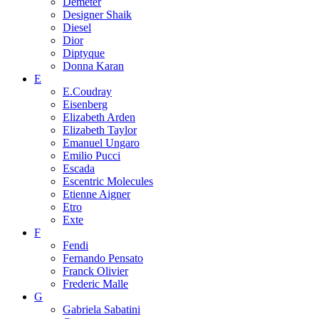
Demeter
Designer Shaik
Diesel
Dior
Diptyque
Donna Karan
E
E.Coudray
Eisenberg
Elizabeth Arden
Elizabeth Taylor
Emanuel Ungaro
Emilio Pucci
Escada
Escentric Molecules
Etienne Aigner
Etro
Exte
F
Fendi
Fernando Pensato
Franck Olivier
Frederic Malle
G
Gabriela Sabatini