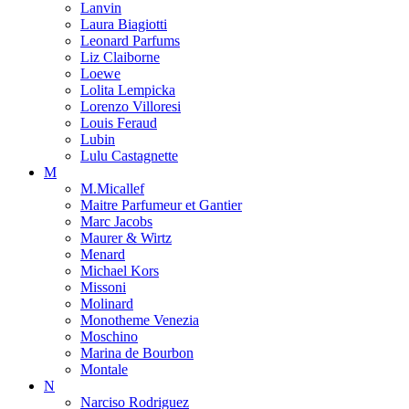
Lanvin
Laura Biagiotti
Leonard Parfums
Liz Claiborne
Loewe
Lolita Lempicka
Lorenzo Villoresi
Louis Feraud
Lubin
Lulu Castagnette
M
M.Micallef
Maitre Parfumeur et Gantier
Marc Jacobs
Maurer & Wirtz
Menard
Michael Kors
Missoni
Molinard
Monotheme Venezia
Moschino
Marina de Bourbon
Montale
N
Narciso Rodriguez