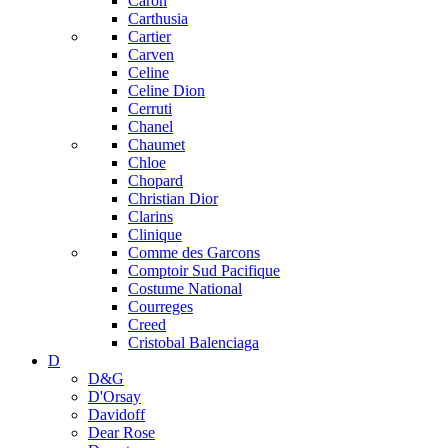
Caron
Carthusia
Cartier
Carven
Celine
Celine Dion
Cerruti
Chanel
Chaumet
Chloe
Chopard
Christian Dior
Clarins
Clinique
Comme des Garcons
Comptoir Sud Pacifique
Costume National
Courreges
Creed
Cristobal Balenciaga
D
D&G
D'Orsay
Davidoff
Dear Rose