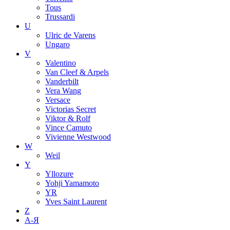
Tous
Trussardi
U
Ulric de Varens
Ungaro
V
Valentino
Van Cleef & Arpels
Vanderbilt
Vera Wang
Versace
Victorias Secret
Viktor & Rolf
Vince Camuto
Vivienne Westwood
W
Weil
Y
Yllozure
Yohji Yamamoto
YR
Yves Saint Laurent
Z
А-Я