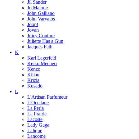
Jil Sander
Jo Malone
John Galliano
John Varvatos
Joop!
Jovan
Juicy Couture
Juliette Has a Gun
Jacques Fath
K
Karl Lagerfeld
Keiko Mecheri
Kenzo
Kilian
Krizia
Kusado
L
L'Artisan Parfumeur
L'Occitane
La Perla
La Prairie
Lacoste
Lady Gaga
Lalique
Lancome