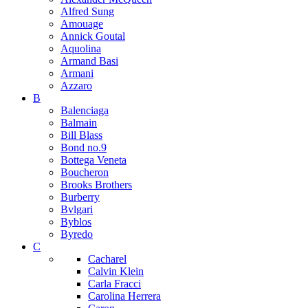
Alfred Sung
Amouage
Annick Goutal
Aquolina
Armand Basi
Armani
Azzaro
B
Balenciaga
Balmain
Bill Blass
Bond no.9
Bottega Veneta
Boucheron
Brooks Brothers
Burberry
Bvlgari
Byblos
Byredo
C
Cacharel
Calvin Klein
Carla Fracci
Carolina Herrera