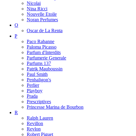
Nicolai
Nina Ricci
Nouvelle Etoile
Noran Perfumes
O
Oscar de La Renta
P
Paco Rabanne
Paloma Picasso
Parfum d'Interdits
Parfumerie Generale
Parfums 137
Patrik Mauboussin
Paul Smith
Penhaligon's
Perlier
Playboy
Prada
Prescriptives
Princesse Marina de Bourbon
R
Ralph Lauren
Revillon
Revlon
Robert Piguet