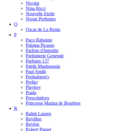
Nicolai
Nina Ricci
Nouvelle Etoile
Noran Perfumes
O
Oscar de La Renta
P
Paco Rabanne
Paloma Picasso
Parfum d'Interdits
Parfumerie Generale
Parfums 137
Patrik Mauboussin
Paul Smith
Penhaligon's
Perlier
Playboy
Prada
Prescriptives
Princesse Marina de Bourbon
R
Ralph Lauren
Revillon
Revlon
Robert Piguet