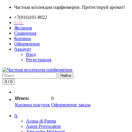
Частная коллекция парфюмерии. Протестируй аромат!
+7(916)101-8022
Блог
Желания
Сравнения
Корзина
Оформление
Аккаунт
Вход
Регистрация
Найти
0 / 0
Итого:
0
Корзина покупок
Оформление заказа
A
Acqua di Parma
Agent Provocateur
Alexander McQueen