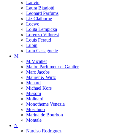
Lanvin
Laura Biagiotti
Leonard Parfums
Liz Claiborne
Loewe
Lolita Lempicka
Lorenzo Villoresi
Louis Feraud
Lubin
Lulu Castagnette
M
M.Micallef
Maitre Parfumeur et Gantier
Marc Jacobs
Maurer & Wirtz
Menard
Michael Kors
Missoni
Molinard
Monotheme Venezia
Moschino
Marina de Bourbon
Montale
N
Narciso Rodriguez