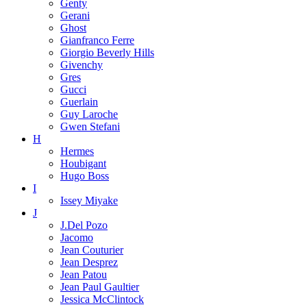
Genty
Gerani
Ghost
Gianfranco Ferre
Giorgio Beverly Hills
Givenchy
Gres
Gucci
Guerlain
Guy Laroche
Gwen Stefani
H
Hermes
Houbigant
Hugo Boss
I
Issey Miyake
J
J.Del Pozo
Jacomo
Jean Couturier
Jean Desprez
Jean Patou
Jean Paul Gaultier
Jessica McClintock