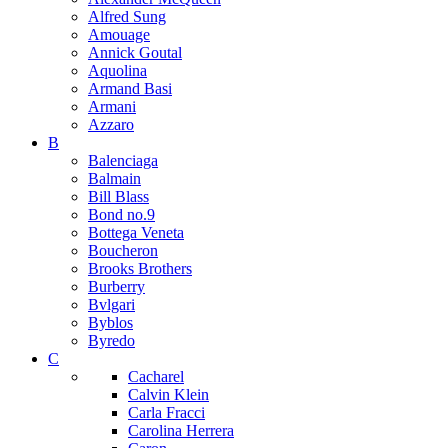
Alfred Sung
Amouage
Annick Goutal
Aquolina
Armand Basi
Armani
Azzaro
B
Balenciaga
Balmain
Bill Blass
Bond no.9
Bottega Veneta
Boucheron
Brooks Brothers
Burberry
Bvlgari
Byblos
Byredo
C
Cacharel
Calvin Klein
Carla Fracci
Carolina Herrera