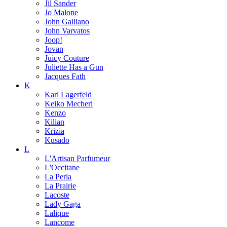
Jil Sander
Jo Malone
John Galliano
John Varvatos
Joop!
Jovan
Juicy Couture
Juliette Has a Gun
Jacques Fath
K
Karl Lagerfeld
Keiko Mecheri
Kenzo
Kilian
Krizia
Kusado
L
L'Artisan Parfumeur
L'Occitane
La Perla
La Prairie
Lacoste
Lady Gaga
Lalique
Lancome