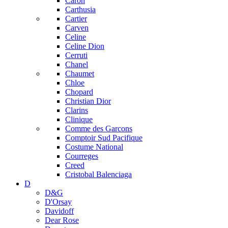
Caron
Carthusia
Cartier
Carven
Celine
Celine Dion
Cerruti
Chanel
Chaumet
Chloe
Chopard
Christian Dior
Clarins
Clinique
Comme des Garcons
Comptoir Sud Pacifique
Costume National
Courreges
Creed
Cristobal Balenciaga
D
D&G
D'Orsay
Davidoff
Dear Rose