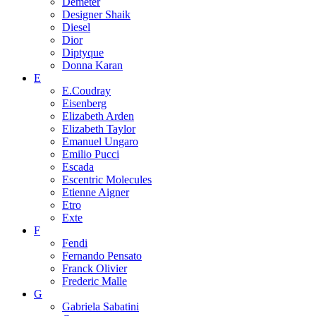
Demeter
Designer Shaik
Diesel
Dior
Diptyque
Donna Karan
E
E.Coudray
Eisenberg
Elizabeth Arden
Elizabeth Taylor
Emanuel Ungaro
Emilio Pucci
Escada
Escentric Molecules
Etienne Aigner
Etro
Exte
F
Fendi
Fernando Pensato
Franck Olivier
Frederic Malle
G
Gabriela Sabatini