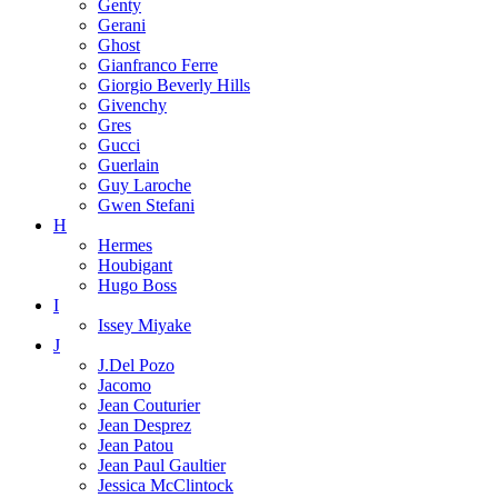
Genty
Gerani
Ghost
Gianfranco Ferre
Giorgio Beverly Hills
Givenchy
Gres
Gucci
Guerlain
Guy Laroche
Gwen Stefani
H
Hermes
Houbigant
Hugo Boss
I
Issey Miyake
J
J.Del Pozo
Jacomo
Jean Couturier
Jean Desprez
Jean Patou
Jean Paul Gaultier
Jessica McClintock