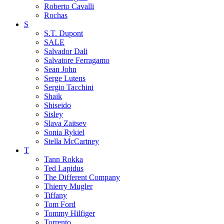
Roberto Cavalli
Rochas
S
S.T. Dupont
SALE
Salvador Dali
Salvatore Ferragamo
Sean John
Serge Lutens
Sergio Tacchini
Shaik
Shiseido
Sisley
Slava Zaitsev
Sonia Rykiel
Stella McCartney
T
Tann Rokka
Ted Lapidus
The Different Company
Thierry Mugler
Tiffany
Tom Ford
Tommy Hilfiger
Torrento