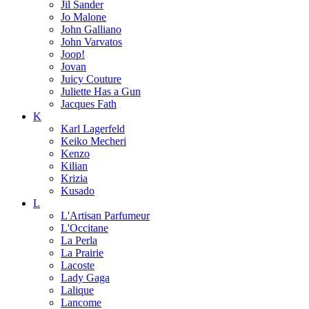
Jil Sander
Jo Malone
John Galliano
John Varvatos
Joop!
Jovan
Juicy Couture
Juliette Has a Gun
Jacques Fath
K
Karl Lagerfeld
Keiko Mecheri
Kenzo
Kilian
Krizia
Kusado
L
L'Artisan Parfumeur
L'Occitane
La Perla
La Prairie
Lacoste
Lady Gaga
Lalique
Lancome