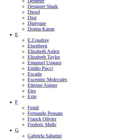
Demeter
Designer Shaik
Diesel
Dior
Diptyque
Donna Karan
E
E.Coudray
Eisenberg
Elizabeth Arden
Elizabeth Taylor
Emanuel Ungaro
Emilio Pucci
Escada
Escentric Molecules
Etienne Aigner
Etro
Exte
F
Fendi
Fernando Pensato
Franck Olivier
Frederic Malle
G
Gabriela Sabatini