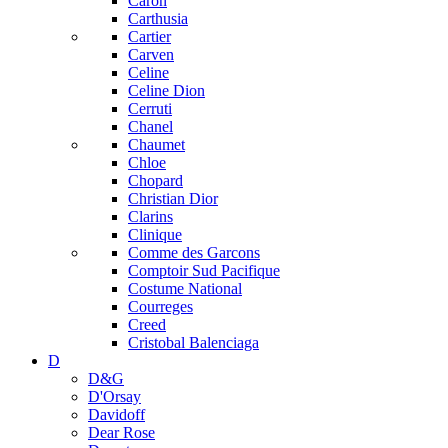
Caron
Carthusia
Cartier
Carven
Celine
Celine Dion
Cerruti
Chanel
Chaumet
Chloe
Chopard
Christian Dior
Clarins
Clinique
Comme des Garcons
Comptoir Sud Pacifique
Costume National
Courreges
Creed
Cristobal Balenciaga
D
D&G
D'Orsay
Davidoff
Dear Rose