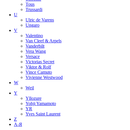
Tous
Trussardi
U
Ulric de Varens
Ungaro
V
Valentino
Van Cleef & Arpels
Vanderbilt
Vera Wang
Versace
Victorias Secret
Viktor & Rolf
Vince Camuto
Vivienne Westwood
W
Weil
Y
Yllozure
Yohji Yamamoto
YR
Yves Saint Laurent
Z
А-Я