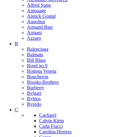
Alfred Sung
Amouage
Annick Goutal
Aquolina
Armand Basi
Armani
Azzaro
B
Balenciaga
Balmain
Bill Blass
Bond no.9
Bottega Veneta
Boucheron
Brooks Brothers
Burberry
Bvlgari
Byblos
Byredo
C
Cacharel
Calvin Klein
Carla Fracci
Carolina Herrera