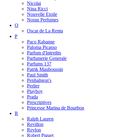
Nicolai
Nina Ricci
Nouvelle Etoile
Noran Perfumes
O
Oscar de La Renta
P
Paco Rabanne
Paloma Picasso
Parfum d'Interdits
Parfumerie Generale
Parfums 137
Patrik Mauboussin
Paul Smith
Penhaligon's
Perlier
Playboy
Prada
Prescriptives
Princesse Marina de Bourbon
R
Ralph Lauren
Revillon
Revlon
Robert Piguet