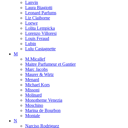
Lanvin
Laura Biagiotti
Leonard Parfums
Liz Claiborne
Loewe
Lolita Lempicka
Lorenzo Villoresi
Louis Feraud
Lubin
Lulu Castagnette
M
M.Micallef
Maitre Parfumeur et Gantier
Marc Jacobs
Maurer & Wirtz
Menard
Michael Kors
Missoni
Molinard
Monotheme Venezia
Moschino
Marina de Bourbon
Montale
N
Narciso Rodriguez