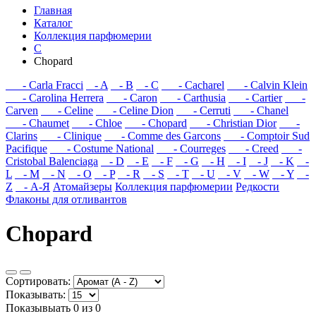
Главная
Каталог
Коллекция парфюмерии
C
Chopard
- Carla Fracci
- A
- B
- C
- Cacharel
- Calvin Klein
- Carolina Herrera
- Caron
- Carthusia
- Cartier
-
Carven
- Celine
- Celine Dion
- Cerruti
- Chanel
- Chaumet
- Chloe
- Chopard
- Christian Dior
-
Clarins
- Clinique
- Comme des Garcons
- Comptoir Sud
Pacifique
- Costume National
- Courreges
- Creed
-
Cristobal Balenciaga
- D
- E
- F
- G
- H
- I
- J
- K
-
L
- M
- N
- O
- P
- R
- S
- T
- U
- V
- W
- Y
-
Z
- А-Я
Атомайзеры
Коллекция парфюмерии
Редкости
Флаконы для отливантов
Chopard
Сортировать:
Показывать:
Показывыать 0 из 0