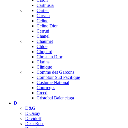
Caron
Carthusia
Cartier
Carven
Celine
Celine Dion
Cerruti
Chanel
Chaumet
Chloe
Chopard
Christian Dior
Clarins
Clinique
Comme des Garcons
Comptoir Sud Pacifique
Costume National
Courreges
Creed
Cristobal Balenciaga
D
D&G
D'Orsay
Davidoff
Dear Rose