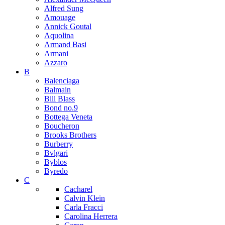
Alfred Sung
Amouage
Annick Goutal
Aquolina
Armand Basi
Armani
Azzaro
B
Balenciaga
Balmain
Bill Blass
Bond no.9
Bottega Veneta
Boucheron
Brooks Brothers
Burberry
Bvlgari
Byblos
Byredo
C
Cacharel
Calvin Klein
Carla Fracci
Carolina Herrera