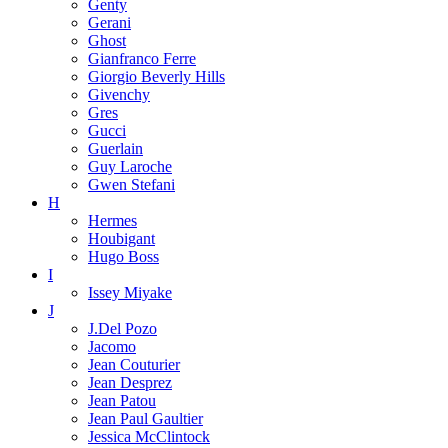
Genty
Gerani
Ghost
Gianfranco Ferre
Giorgio Beverly Hills
Givenchy
Gres
Gucci
Guerlain
Guy Laroche
Gwen Stefani
H
Hermes
Houbigant
Hugo Boss
I
Issey Miyake
J
J.Del Pozo
Jacomo
Jean Couturier
Jean Desprez
Jean Patou
Jean Paul Gaultier
Jessica McClintock