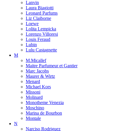
Lanvin
Laura Biagiotti
Leonard Parfums
Liz Claiborne
Loewe
Lolita Lempicka
Lorenzo Villoresi
Louis Feraud
Lubin
Lulu Castagnette
M
M.Micallef
Maitre Parfumeur et Gantier
Marc Jacobs
Maurer & Wirtz
Menard
Michael Kors
Missoni
Molinard
Monotheme Venezia
Moschino
Marina de Bourbon
Montale
N
Narciso Rodriguez