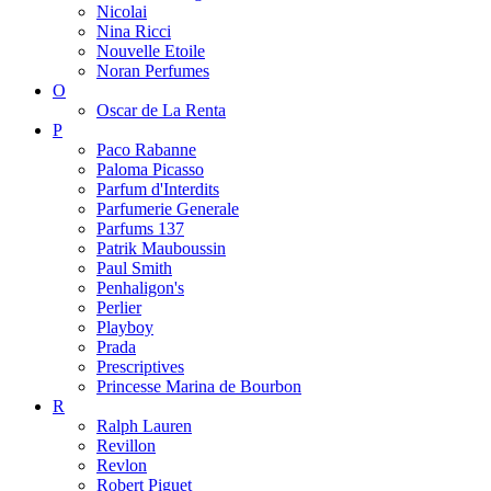
Nicolai
Nina Ricci
Nouvelle Etoile
Noran Perfumes
O
Oscar de La Renta
P
Paco Rabanne
Paloma Picasso
Parfum d'Interdits
Parfumerie Generale
Parfums 137
Patrik Mauboussin
Paul Smith
Penhaligon's
Perlier
Playboy
Prada
Prescriptives
Princesse Marina de Bourbon
R
Ralph Lauren
Revillon
Revlon
Robert Piguet