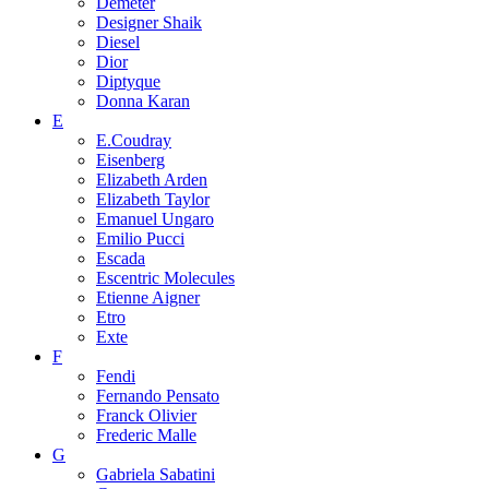
Demeter
Designer Shaik
Diesel
Dior
Diptyque
Donna Karan
E
E.Coudray
Eisenberg
Elizabeth Arden
Elizabeth Taylor
Emanuel Ungaro
Emilio Pucci
Escada
Escentric Molecules
Etienne Aigner
Etro
Exte
F
Fendi
Fernando Pensato
Franck Olivier
Frederic Malle
G
Gabriela Sabatini