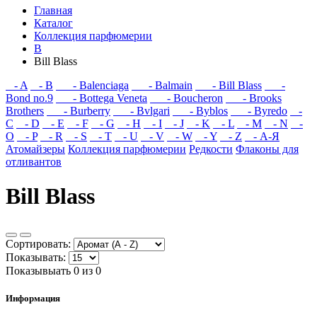
Главная
Каталог
Коллекция парфюмерии
B
Bill Blass
- A
- B
- Balenciaga
- Balmain
- Bill Blass
-
Bond no.9
- Bottega Veneta
- Boucheron
- Brooks
Brothers
- Burberry
- Bvlgari
- Byblos
- Byredo
-
C
- D
- E
- F
- G
- H
- I
- J
- K
- L
- M
- N
-
O
- P
- R
- S
- T
- U
- V
- W
- Y
- Z
- А-Я
Атомайзеры
Коллекция парфюмерии
Редкости
Флаконы для
отливантов
Bill Blass
Сортировать:
Показывать:
Показывыать 0 из 0
Информация