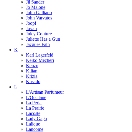
Jil Sander
Jo Malone
John Galliano
John Varvatos
Joop!
Jovan
Juicy Couture
Juliette Has a Gun
Jacques Fath
K
Karl Lagerfeld
Keiko Mecheri
Kenzo
Kilian
Krizia
Kusado
L
L'Artisan Parfumeur
L'Occitane
La Perla
La Prairie
Lacoste
Lady Gaga
Lalique
Lancome