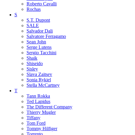
Roberto Cavalli
Rochas
S
S.T. Dupont
SALE
Salvador Dali
Salvatore Ferragamo
Sean John
Serge Lutens
Sergio Tacchini
Shaik
Shiseido
Sisley
Slava Zaitsev
Sonia Rykiel
Stella McCartney
T
Tann Rokka
Ted Lapidus
The Different Company
Thierry Mugler
Tiffany
Tom Ford
Tommy Hilfiger
Torrento