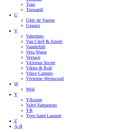
Tous
Trussardi
U
Ulric de Varens
Ungaro
V
Valentino
Van Cleef & Arpels
Vanderbilt
Vera Wang
Versace
Victorias Secret
Viktor & Rolf
Vince Camuto
Vivienne Westwood
W
Weil
Y
Yllozure
Yohji Yamamoto
YR
Yves Saint Laurent
Z
А-Я