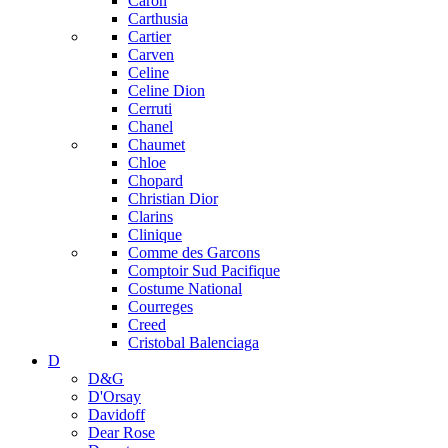
Caron
Carthusia
Cartier
Carven
Celine
Celine Dion
Cerruti
Chanel
Chaumet
Chloe
Chopard
Christian Dior
Clarins
Clinique
Comme des Garcons
Comptoir Sud Pacifique
Costume National
Courreges
Creed
Cristobal Balenciaga
D
D&G
D'Orsay
Davidoff
Dear Rose