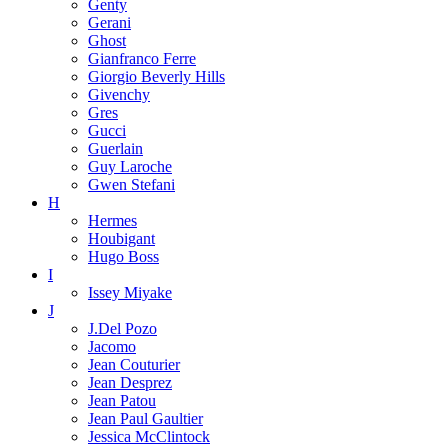
Genty
Gerani
Ghost
Gianfranco Ferre
Giorgio Beverly Hills
Givenchy
Gres
Gucci
Guerlain
Guy Laroche
Gwen Stefani
H
Hermes
Houbigant
Hugo Boss
I
Issey Miyake
J
J.Del Pozo
Jacomo
Jean Couturier
Jean Desprez
Jean Patou
Jean Paul Gaultier
Jessica McClintock