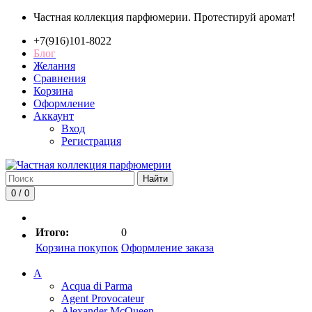
Частная коллекция парфюмерии. Протестируй аромат!
+7(916)101-8022
Блог
Желания
Сравнения
Корзина
Оформление
Аккаунт
Вход
Регистрация
Найти
0 / 0
Итого:
0
Корзина покупок
Оформление заказа
A
Acqua di Parma
Agent Provocateur
Alexander McQueen