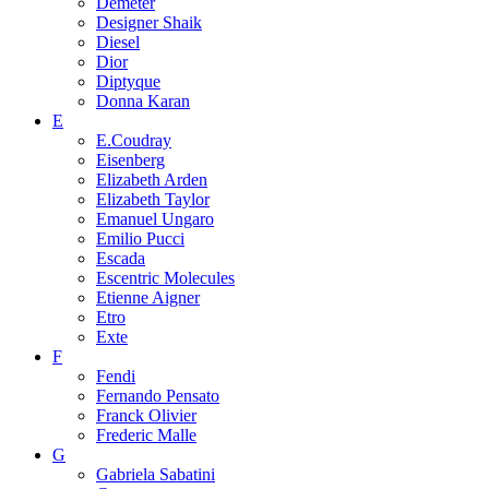
Demeter
Designer Shaik
Diesel
Dior
Diptyque
Donna Karan
E
E.Coudray
Eisenberg
Elizabeth Arden
Elizabeth Taylor
Emanuel Ungaro
Emilio Pucci
Escada
Escentric Molecules
Etienne Aigner
Etro
Exte
F
Fendi
Fernando Pensato
Franck Olivier
Frederic Malle
G
Gabriela Sabatini