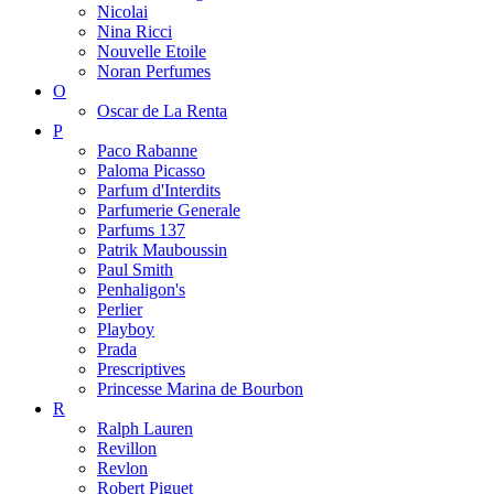
Nicolai
Nina Ricci
Nouvelle Etoile
Noran Perfumes
O
Oscar de La Renta
P
Paco Rabanne
Paloma Picasso
Parfum d'Interdits
Parfumerie Generale
Parfums 137
Patrik Mauboussin
Paul Smith
Penhaligon's
Perlier
Playboy
Prada
Prescriptives
Princesse Marina de Bourbon
R
Ralph Lauren
Revillon
Revlon
Robert Piguet