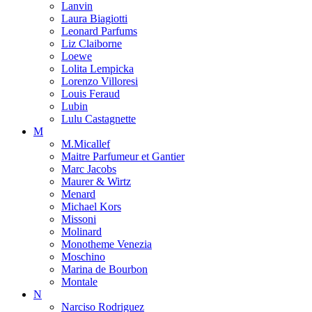
Lanvin
Laura Biagiotti
Leonard Parfums
Liz Claiborne
Loewe
Lolita Lempicka
Lorenzo Villoresi
Louis Feraud
Lubin
Lulu Castagnette
M
M.Micallef
Maitre Parfumeur et Gantier
Marc Jacobs
Maurer & Wirtz
Menard
Michael Kors
Missoni
Molinard
Monotheme Venezia
Moschino
Marina de Bourbon
Montale
N
Narciso Rodriguez