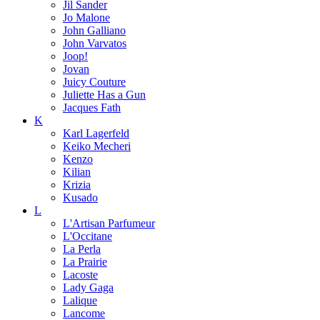
Jil Sander
Jo Malone
John Galliano
John Varvatos
Joop!
Jovan
Juicy Couture
Juliette Has a Gun
Jacques Fath
K
Karl Lagerfeld
Keiko Mecheri
Kenzo
Kilian
Krizia
Kusado
L
L'Artisan Parfumeur
L'Occitane
La Perla
La Prairie
Lacoste
Lady Gaga
Lalique
Lancome