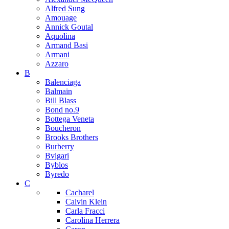
Alfred Sung
Amouage
Annick Goutal
Aquolina
Armand Basi
Armani
Azzaro
B
Balenciaga
Balmain
Bill Blass
Bond no.9
Bottega Veneta
Boucheron
Brooks Brothers
Burberry
Bvlgari
Byblos
Byredo
C
Cacharel
Calvin Klein
Carla Fracci
Carolina Herrera