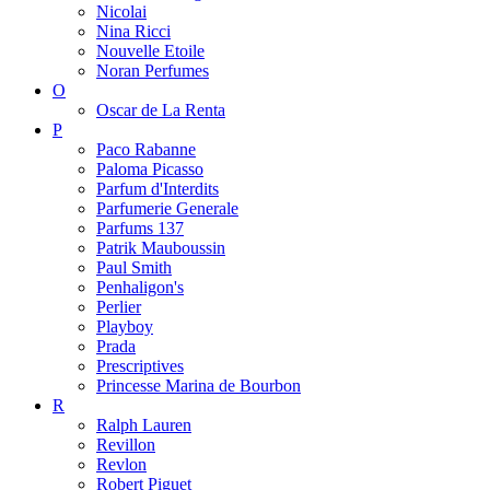
Nicolai
Nina Ricci
Nouvelle Etoile
Noran Perfumes
O
Oscar de La Renta
P
Paco Rabanne
Paloma Picasso
Parfum d'Interdits
Parfumerie Generale
Parfums 137
Patrik Mauboussin
Paul Smith
Penhaligon's
Perlier
Playboy
Prada
Prescriptives
Princesse Marina de Bourbon
R
Ralph Lauren
Revillon
Revlon
Robert Piguet