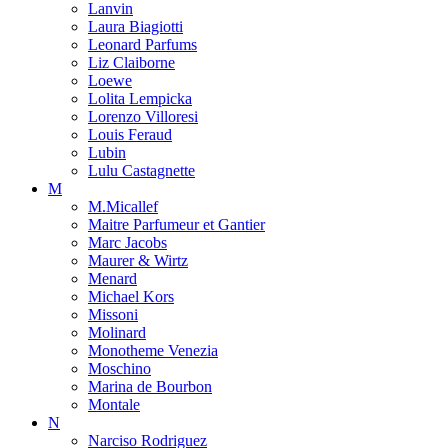
Lanvin
Laura Biagiotti
Leonard Parfums
Liz Claiborne
Loewe
Lolita Lempicka
Lorenzo Villoresi
Louis Feraud
Lubin
Lulu Castagnette
M
M.Micallef
Maitre Parfumeur et Gantier
Marc Jacobs
Maurer & Wirtz
Menard
Michael Kors
Missoni
Molinard
Monotheme Venezia
Moschino
Marina de Bourbon
Montale
N
Narciso Rodriguez