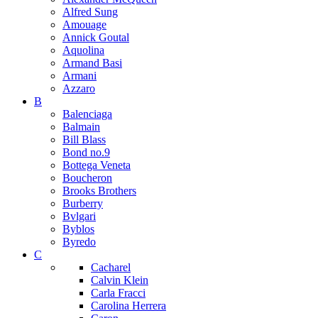
Alfred Sung
Amouage
Annick Goutal
Aquolina
Armand Basi
Armani
Azzaro
B
Balenciaga
Balmain
Bill Blass
Bond no.9
Bottega Veneta
Boucheron
Brooks Brothers
Burberry
Bvlgari
Byblos
Byredo
C
Cacharel
Calvin Klein
Carla Fracci
Carolina Herrera