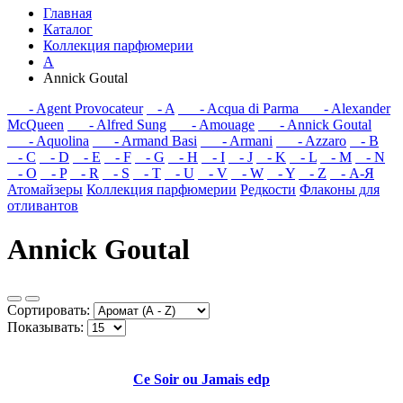
Главная
Каталог
Коллекция парфюмерии
A
Annick Goutal
- Agent Provocateur
- A
- Acqua di Parma
- Alexander
McQueen
- Alfred Sung
- Amouage
- Annick Goutal
- Aquolina
- Armand Basi
- Armani
- Azzaro
- B
- C
- D
- E
- F
- G
- H
- I
- J
- K
- L
- M
- N
- O
- P
- R
- S
- T
- U
- V
- W
- Y
- Z
- А-Я
Атомайзеры
Коллекция парфюмерии
Редкости
Флаконы для
отливантов
Annick Goutal
Сортировать:
Показывать:
Ce Soir ou Jamais edp