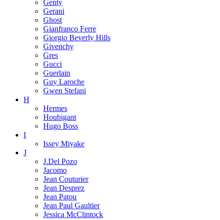
Genty
Gerani
Ghost
Gianfranco Ferre
Giorgio Beverly Hills
Givenchy
Gres
Gucci
Guerlain
Guy Laroche
Gwen Stefani
H
Hermes
Houbigant
Hugo Boss
I
Issey Miyake
J
J.Del Pozo
Jacomo
Jean Couturier
Jean Desprez
Jean Patou
Jean Paul Gaultier
Jessica McClintock