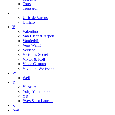
Tous
Trussardi
U
Ulric de Varens
Ungaro
V
Valentino
Van Cleef & Arpels
Vanderbilt
Vera Wang
Versace
Victorias Secret
Viktor & Rolf
Vince Camuto
Vivienne Westwood
W
Weil
Y
Yllozure
Yohji Yamamoto
YR
Yves Saint Laurent
Z
А-Я