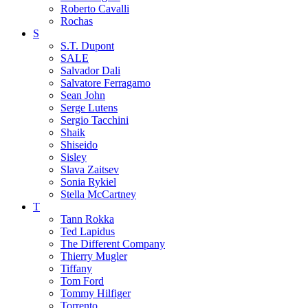
Roberto Cavalli
Rochas
S
S.T. Dupont
SALE
Salvador Dali
Salvatore Ferragamo
Sean John
Serge Lutens
Sergio Tacchini
Shaik
Shiseido
Sisley
Slava Zaitsev
Sonia Rykiel
Stella McCartney
T
Tann Rokka
Ted Lapidus
The Different Company
Thierry Mugler
Tiffany
Tom Ford
Tommy Hilfiger
Torrento