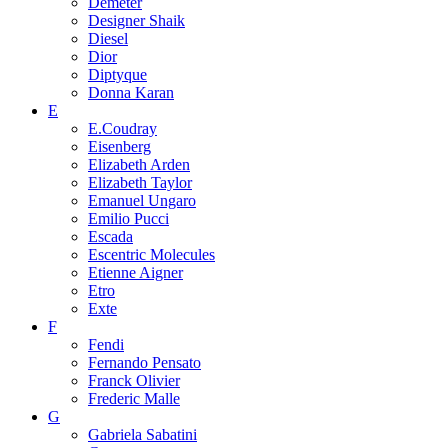
Demeter
Designer Shaik
Diesel
Dior
Diptyque
Donna Karan
E
E.Coudray
Eisenberg
Elizabeth Arden
Elizabeth Taylor
Emanuel Ungaro
Emilio Pucci
Escada
Escentric Molecules
Etienne Aigner
Etro
Exte
F
Fendi
Fernando Pensato
Franck Olivier
Frederic Malle
G
Gabriela Sabatini