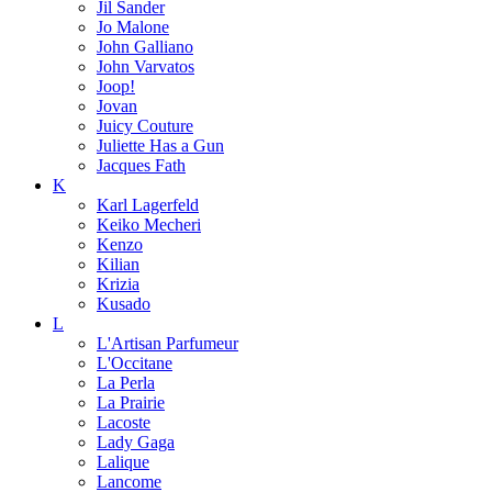
Jil Sander
Jo Malone
John Galliano
John Varvatos
Joop!
Jovan
Juicy Couture
Juliette Has a Gun
Jacques Fath
K
Karl Lagerfeld
Keiko Mecheri
Kenzo
Kilian
Krizia
Kusado
L
L'Artisan Parfumeur
L'Occitane
La Perla
La Prairie
Lacoste
Lady Gaga
Lalique
Lancome