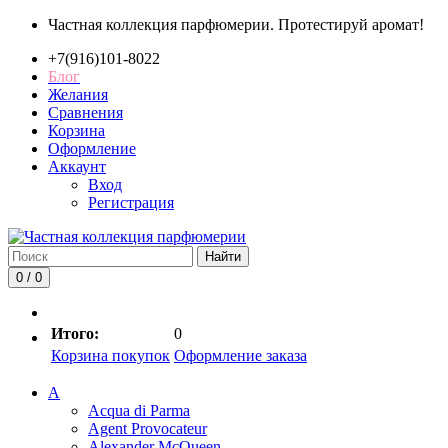
Частная коллекция парфюмерии. Протестируй аромат!
+7(916)101-8022
Блог
Желания
Сравнения
Корзина
Оформление
Аккаунт
Вход
Регистрация
Найти
0 / 0
Итого:
0
Корзина покупок
Оформление заказа
A
Acqua di Parma
Agent Provocateur
Alexander McQueen