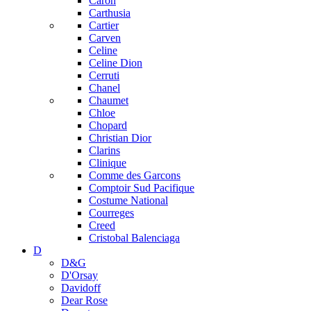
Caron
Carthusia
Cartier
Carven
Celine
Celine Dion
Cerruti
Chanel
Chaumet
Chloe
Chopard
Christian Dior
Clarins
Clinique
Comme des Garcons
Comptoir Sud Pacifique
Costume National
Courreges
Creed
Cristobal Balenciaga
D
D&G
D'Orsay
Davidoff
Dear Rose