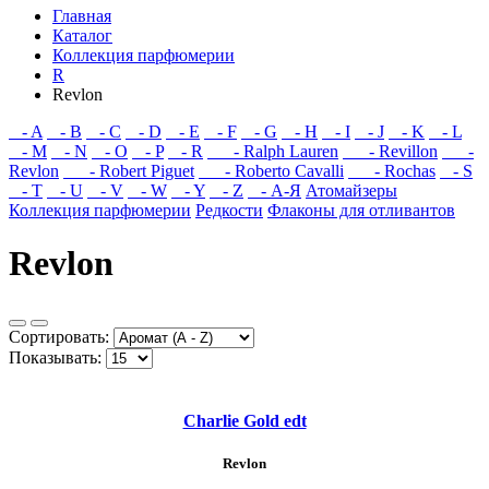
Главная
Каталог
Коллекция парфюмерии
R
Revlon
- A
- B
- C
- D
- E
- F
- G
- H
- I
- J
- K
- L
- M
- N
- O
- P
- R
- Ralph Lauren
- Revillon
-
Revlon
- Robert Piguet
- Roberto Cavalli
- Rochas
- S
- T
- U
- V
- W
- Y
- Z
- А-Я
Атомайзеры
Коллекция парфюмерии
Редкости
Флаконы для отливантов
Revlon
Сортировать:
Показывать:
Charlie Gold edt
Revlon