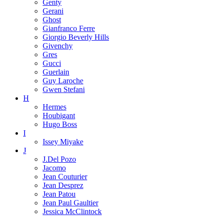
Genty
Gerani
Ghost
Gianfranco Ferre
Giorgio Beverly Hills
Givenchy
Gres
Gucci
Guerlain
Guy Laroche
Gwen Stefani
H
Hermes
Houbigant
Hugo Boss
I
Issey Miyake
J
J.Del Pozo
Jacomo
Jean Couturier
Jean Desprez
Jean Patou
Jean Paul Gaultier
Jessica McClintock