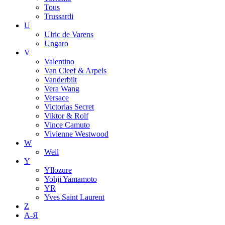
Tous
Trussardi
U
Ulric de Varens
Ungaro
V
Valentino
Van Cleef & Arpels
Vanderbilt
Vera Wang
Versace
Victorias Secret
Viktor & Rolf
Vince Camuto
Vivienne Westwood
W
Weil
Y
Yllozure
Yohji Yamamoto
YR
Yves Saint Laurent
Z
А-Я