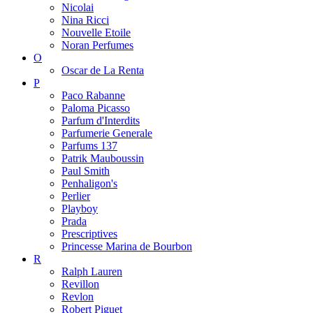
Nicolai
Nina Ricci
Nouvelle Etoile
Noran Perfumes
O
Oscar de La Renta
P
Paco Rabanne
Paloma Picasso
Parfum d'Interdits
Parfumerie Generale
Parfums 137
Patrik Mauboussin
Paul Smith
Penhaligon's
Perlier
Playboy
Prada
Prescriptives
Princesse Marina de Bourbon
R
Ralph Lauren
Revillon
Revlon
Robert Piguet