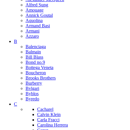
Alfred Sung
Amouage
Annick Goutal
Aquolina
Armand Basi
Armani
Azzaro
B
Balenciaga
Balmain
Bill Blass
Bond no.9
Bottega Veneta
Boucheron
Brooks Brothers
Burberry
Bvlgari
Byblos
Byredo
C
Cacharel
Calvin Klein
Carla Fracci
Carolina Herrera