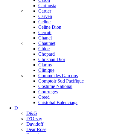
Caron
Carthusia
Cartier
Carven
Celine
Celine Dion
Cerruti
Chanel
Chaumet
Chloe
Chopard
Christian Dior
Clarins
Clinique
Comme des Garcons
Comptoir Sud Pacifique
Costume National
Courreges
Creed
Cristobal Balenciaga
D
D&G
D'Orsay
Davidoff
Dear Rose