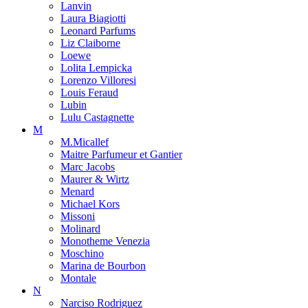
Lanvin
Laura Biagiotti
Leonard Parfums
Liz Claiborne
Loewe
Lolita Lempicka
Lorenzo Villoresi
Louis Feraud
Lubin
Lulu Castagnette
M
M.Micallef
Maitre Parfumeur et Gantier
Marc Jacobs
Maurer & Wirtz
Menard
Michael Kors
Missoni
Molinard
Monotheme Venezia
Moschino
Marina de Bourbon
Montale
N
Narciso Rodriguez