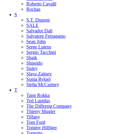
Roberto Cavalli
Rochas
S
S.T. Dupont
SALE
Salvador Dali
Salvatore Ferragamo
Sean John
Serge Lutens
Sergio Tacchini
Shaik
Shiseido
Sisley
Slava Zaitsev
Sonia Rykiel
Stella McCartney
T
Tann Rokka
Ted Lapidus
The Different Company
Thierry Mugler
Tiffany
Tom Ford
Tommy Hilfiger
Torrento