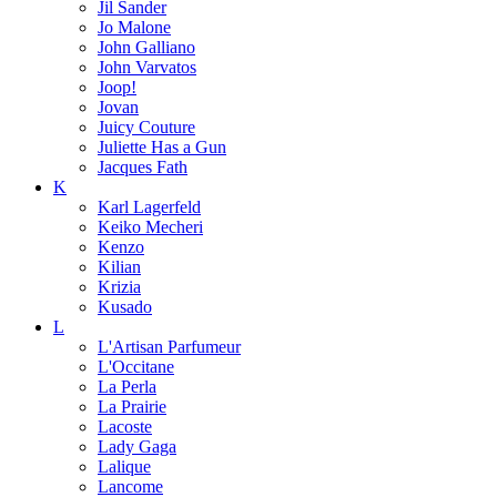
Jil Sander
Jo Malone
John Galliano
John Varvatos
Joop!
Jovan
Juicy Couture
Juliette Has a Gun
Jacques Fath
K
Karl Lagerfeld
Keiko Mecheri
Kenzo
Kilian
Krizia
Kusado
L
L'Artisan Parfumeur
L'Occitane
La Perla
La Prairie
Lacoste
Lady Gaga
Lalique
Lancome