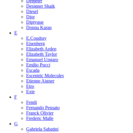
Demeter
Designer Shaik
Diesel
Dior
Diptyque
Donna Karan
E
E.Coudray
Eisenberg
Elizabeth Arden
Elizabeth Taylor
Emanuel Ungaro
Emilio Pucci
Escada
Escentric Molecules
Etienne Aigner
Etro
Exte
F
Fendi
Fernando Pensato
Franck Olivier
Frederic Malle
G
Gabriela Sabatini