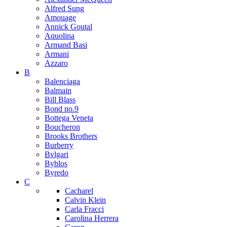
Alfred Sung
Amouage
Annick Goutal
Aquolina
Armand Basi
Armani
Azzaro
B
Balenciaga
Balmain
Bill Blass
Bond no.9
Bottega Veneta
Boucheron
Brooks Brothers
Burberry
Bvlgari
Byblos
Byredo
C
Cacharel
Calvin Klein
Carla Fracci
Carolina Herrera