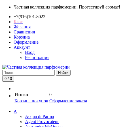
Частная коллекция парфюмерии. Протестируй аромат!
+7(916)101-8022
Блог
Желания
Сравнения
Корзина
Оформление
Аккаунт
Вход
Регистрация
Найти
0 / 0
Итого:
0
Корзина покупок
Оформление заказа
A
Acqua di Parma
Agent Provocateur
Alexander McQueen