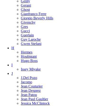
Genty
Gerani
Ghost
Gianfranco Ferre
Giorgio Beverly Hills
Givenchy
Gres
Gucci
Guerlain
Guy Laroche
Gwen Stefani
H
Hermes
Houbigant
Hugo Boss
I
Issey Miyake
J
J.Del Pozo
Jacomo
Jean Couturier
Jean Desprez
Jean Patou
Jean Paul Gaultier
Jessica McClintock