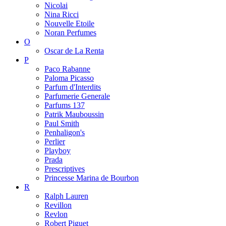
Nicolai
Nina Ricci
Nouvelle Etoile
Noran Perfumes
O
Oscar de La Renta
P
Paco Rabanne
Paloma Picasso
Parfum d'Interdits
Parfumerie Generale
Parfums 137
Patrik Mauboussin
Paul Smith
Penhaligon's
Perlier
Playboy
Prada
Prescriptives
Princesse Marina de Bourbon
R
Ralph Lauren
Revillon
Revlon
Robert Piguet