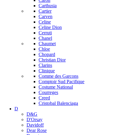
Caron
Carthusia
Cartier
Carven
Celine
Celine Dion
Cerruti
Chanel
Chaumet
Chloe
Chopard
Christian Dior
Clarins
Clinique
Comme des Garcons
Comptoir Sud Pacifique
Costume National
Courreges
Creed
Cristobal Balenciaga
D
D&G
D'Orsay
Davidoff
Dear Rose