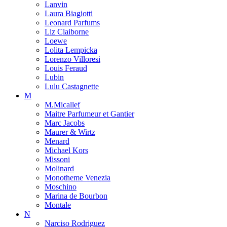
Lanvin
Laura Biagiotti
Leonard Parfums
Liz Claiborne
Loewe
Lolita Lempicka
Lorenzo Villoresi
Louis Feraud
Lubin
Lulu Castagnette
M
M.Micallef
Maitre Parfumeur et Gantier
Marc Jacobs
Maurer & Wirtz
Menard
Michael Kors
Missoni
Molinard
Monotheme Venezia
Moschino
Marina de Bourbon
Montale
N
Narciso Rodriguez