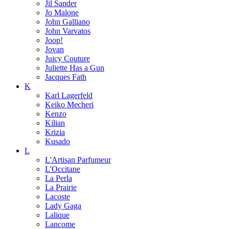
Jil Sander
Jo Malone
John Galliano
John Varvatos
Joop!
Jovan
Juicy Couture
Juliette Has a Gun
Jacques Fath
K
Karl Lagerfeld
Keiko Mecheri
Kenzo
Kilian
Krizia
Kusado
L
L'Artisan Parfumeur
L'Occitane
La Perla
La Prairie
Lacoste
Lady Gaga
Lalique
Lancome