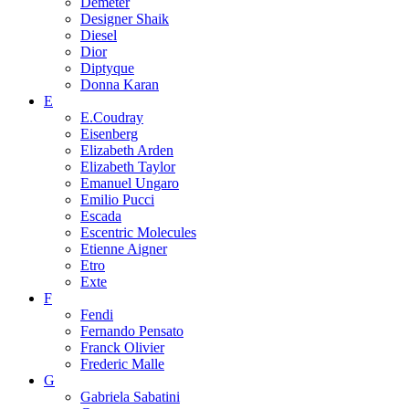
Demeter
Designer Shaik
Diesel
Dior
Diptyque
Donna Karan
E
E.Coudray
Eisenberg
Elizabeth Arden
Elizabeth Taylor
Emanuel Ungaro
Emilio Pucci
Escada
Escentric Molecules
Etienne Aigner
Etro
Exte
F
Fendi
Fernando Pensato
Franck Olivier
Frederic Malle
G
Gabriela Sabatini