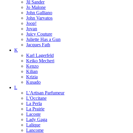
Jil Sander
Jo Malone
John Galliano
John Varvatos
Joop!
Jovan
Juicy Couture
Juliette Has a Gun
Jacques Fath
K
Karl Lagerfeld
Keiko Mecheri
Kenzo
Kilian
Krizia
Kusado
L
L'Artisan Parfumeur
L'Occitane
La Perla
La Prairie
Lacoste
Lady Gaga
Lalique
Lancome