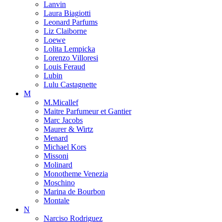
Lanvin
Laura Biagiotti
Leonard Parfums
Liz Claiborne
Loewe
Lolita Lempicka
Lorenzo Villoresi
Louis Feraud
Lubin
Lulu Castagnette
M
M.Micallef
Maitre Parfumeur et Gantier
Marc Jacobs
Maurer & Wirtz
Menard
Michael Kors
Missoni
Molinard
Monotheme Venezia
Moschino
Marina de Bourbon
Montale
N
Narciso Rodriguez