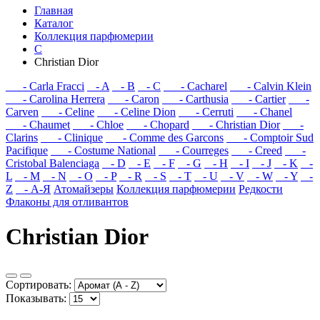
Главная
Каталог
Коллекция парфюмерии
C
Christian Dior
- Carla Fracci
- A
- B
- C
- Cacharel
- Calvin Klein
- Carolina Herrera
- Caron
- Carthusia
- Cartier
-
Carven
- Celine
- Celine Dion
- Cerruti
- Chanel
- Chaumet
- Chloe
- Chopard
- Christian Dior
-
Clarins
- Clinique
- Comme des Garcons
- Comptoir Sud
Pacifique
- Costume National
- Courreges
- Creed
-
Cristobal Balenciaga
- D
- E
- F
- G
- H
- I
- J
- K
-
L
- M
- N
- O
- P
- R
- S
- T
- U
- V
- W
- Y
-
Z
- А-Я
Атомайзеры
Коллекция парфюмерии
Редкости
Флаконы для отливантов
Christian Dior
Сортировать:
Показывать: