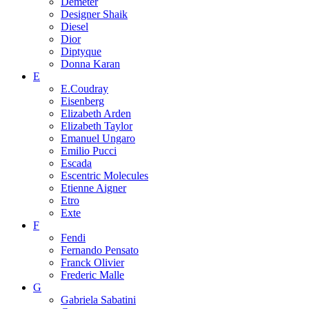
Demeter
Designer Shaik
Diesel
Dior
Diptyque
Donna Karan
E
E.Coudray
Eisenberg
Elizabeth Arden
Elizabeth Taylor
Emanuel Ungaro
Emilio Pucci
Escada
Escentric Molecules
Etienne Aigner
Etro
Exte
F
Fendi
Fernando Pensato
Franck Olivier
Frederic Malle
G
Gabriela Sabatini