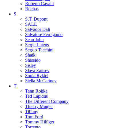
Roberto Cavalli
Rochas
S
S.T. Dupont
SALE
Salvador Dali
Salvatore Ferragamo
Sean John
Serge Lutens
Sergio Tacchini
Shaik
Shiseido
Sisley
Slava Zaitsev
Sonia Rykiel
Stella McCartney
T
Tann Rokka
Ted Lapidus
The Different Company
Thierry Mugler
Tiffany
Tom Ford
Tommy Hilfiger
Torrento