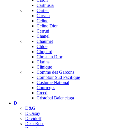
Caron
Carthusia
Cartier
Carven
Celine
Celine Dion
Cerruti
Chanel
Chaumet
Chloe
Chopard
Christian Dior
Clarins
Clinique
Comme des Garcons
Comptoir Sud Pacifique
Costume National
Courreges
Creed
Cristobal Balenciaga
D
D&G
D'Orsay
Davidoff
Dear Rose