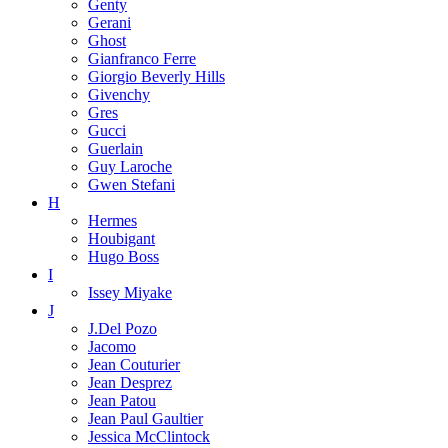
Genty
Gerani
Ghost
Gianfranco Ferre
Giorgio Beverly Hills
Givenchy
Gres
Gucci
Guerlain
Guy Laroche
Gwen Stefani
H
Hermes
Houbigant
Hugo Boss
I
Issey Miyake
J
J.Del Pozo
Jacomo
Jean Couturier
Jean Desprez
Jean Patou
Jean Paul Gaultier
Jessica McClintock