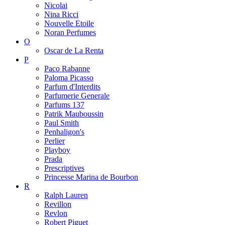
Nicolai
Nina Ricci
Nouvelle Etoile
Noran Perfumes
O
Oscar de La Renta
P
Paco Rabanne
Paloma Picasso
Parfum d'Interdits
Parfumerie Generale
Parfums 137
Patrik Mauboussin
Paul Smith
Penhaligon's
Perlier
Playboy
Prada
Prescriptives
Princesse Marina de Bourbon
R
Ralph Lauren
Revillon
Revlon
Robert Piguet