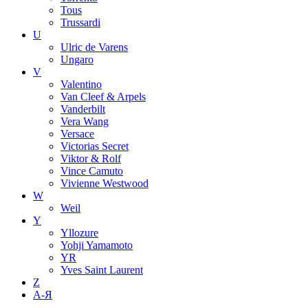
Tous
Trussardi
U
Ulric de Varens
Ungaro
V
Valentino
Van Cleef & Arpels
Vanderbilt
Vera Wang
Versace
Victorias Secret
Viktor & Rolf
Vince Camuto
Vivienne Westwood
W
Weil
Y
Yllozure
Yohji Yamamoto
YR
Yves Saint Laurent
Z
А-Я