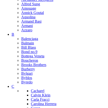
Alfred Sung
Amouage
Annick Goutal
Aquolina
Armand Basi
Armani
Azzaro
B
Balenciaga
Balmain
Bill Blass
Bond no.9
Bottega Veneta
Boucheron
Brooks Brothers
Burberry
Bvlgari
Byblos
Byredo
C
Cacharel
Calvin Klein
Carla Fracci
Carolina Herrera